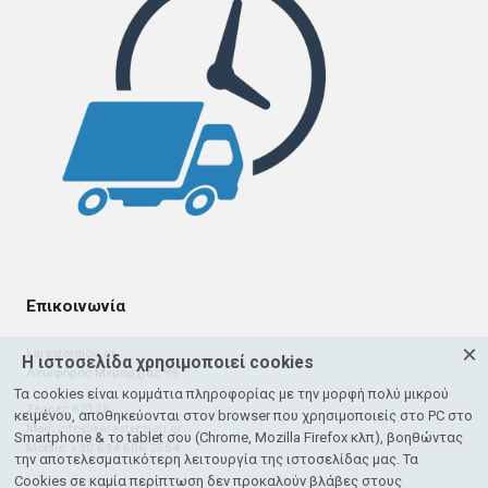
Επικοινωνία
×
karastergiou.gr
Η ιστοσελίδα χρησιμοποιεί cookies
Λεωφόρος Μεραρχίας 99
Τα cookies είναι κομμάτια πληροφορίας με την μορφή πολύ μικρού
Σέρρες 62125
κειμένου, αποθηκεύονται στον browser που χρησιμοποιείς στο PC στο
Mail:
info@karastergiou.gr
Smartphone & το tablet σου (Chrome, Mozilla Firefox κλπ), βοηθώντας
Mobile: +30 694 606 2554
την αποτελεσματικότερη λειτουργία της ιστοσελίδας μας. Τα
Cookies σε καμία περίπτωση δεν προκαλούν βλάβες στους