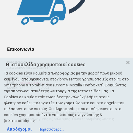
Επικοινωνία
×
karastergiou.gr
Η ιστοσελίδα χρησιμοποιεί cookies
Λεωφόρος Μεραρχίας 99
Τα cookies είναι κομμάτια πληροφορίας με την μορφή πολύ μικρού
Σέρρες 62125
κειμένου, αποθηκεύονται στον browser που χρησιμοποιείς στο PC στο
Mail:
info@karastergiou.gr
Smartphone & το tablet σου (Chrome, Mozilla Firefox κλπ), βοηθώντας
Mobile: +30 694 606 2554
την αποτελεσματικότερη λειτουργία της ιστοσελίδας μας. Τα
Cookies σε καμία περίπτωση δεν προκαλούν βλάβες στους
ηλεκτρονικούς υπολογιστές των χρηστών ούτε και στα αρχεία που
φυλάσσονται σε αυτούς. Οι πληροφορίες που αποθηκεύονται στα
Copyright © 2019 karastergiou.gr
cookies χρησιμοποιούνται για σκοπούς αναγνώρισης &
Ηλεκτρολογικός εξοπλισμός. Ολοκληρωμένες λύσεις.
βελτιστοποίησης.
Αποδέχομαι
Περισσότερα...