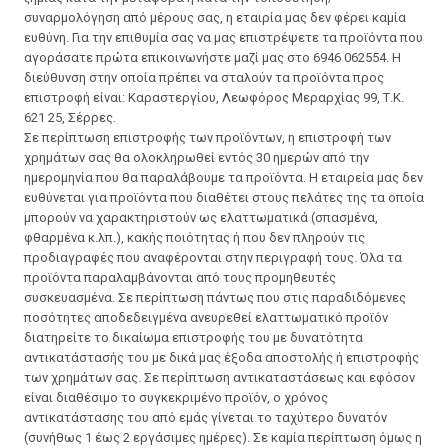
συναρμολόγηση από μέρους σας, η εταιρία μας δεν φέρει καμία
ευθύνη. Για την επιθυμία σας να μας επιστρέψετε τα προϊόντα που
αγοράσατε πρώτα επικοινωνήστε μαζί μας στο 6946 062554. H
διεύθυνση στην οποία πρέπει να σταλούν τα προϊόντα προς
επιστροφή είναι: Καραστεργίου, Λεωφόρος Μεραρχίας 99, Τ.Κ.
621 25, Σέρρες.
Σε περίπτωση επιστροφής των προϊόντων, η επιστροφή των
χρημάτων σας θα ολοκληρωθεί εντός 30 ημερών από την
ημερομηνία που θα παραλάβουμε τα προϊόντα. Η εταιρεία μας δεν
ευθύνεται για προϊόντα που διαθέτει στους πελάτες της τα οποία
μπορούν να χαρακτηριστούν ως ελαττωματικά (σπασμένα,
φθαρμένα κ.λπ.), κακής ποιότητας ή που δεν πληρούν τις
προδιαγραφές που αναφέρονται στην περιγραφή τους. Όλα τα
προϊόντα παραλαμβάνονται από τους προμηθευτές
συσκευασμένα. Σε περίπτωση πάντως που στις παραδιδόμενες
ποσότητες αποδεδειγμένα ανευρεθεί ελαττωματικό προϊόν
διατηρείτε το δικαίωμα επιστροφής του με δυνατότητα
αντικατάστασής του με δικά μας έξοδα αποστολής ή επιστροφής
των χρημάτων σας. Σε περίπτωση αντικαταστάσεως και εφόσον
είναι διαθέσιμο το συγκεκριμένο προϊόν, ο χρόνος
αντικατάστασης του από εμάς γίνεται το ταχύτερο δυνατόν
(συνήθως 1 έως 2 εργάσιμες ημέρες). Σε καμία περίπτωση όμως η