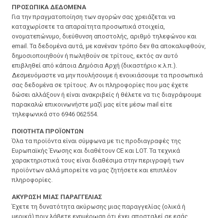
ΠΡΟΣΩΠΙΚΑ ΔΕΔΟΜΕΝΑ
Για την πραγματοποίηση των αγορών σας χρειάζεται να
καταχωρίσετε τα απαραίτητα προσωπικά στοιχεία,
ονοματεπώνυμο, διεύθυνση αποστολής, αριθμό τηλεφώνου και
email. Τα δεδομένα αυτά, με κανέναν τρόπο δεν θα αποκαλυφθούν,
δημοσιοποιηθούν ή πωληθούν σε τρίτους, εκτός αν αυτό
επιβληθεί από κάποια Δημόσια Αρχή (δικαστήριο κ.λ.π.).
Δεσμευόμαστε να μην πουλήσουμε ή ενοικιάσουμε τα προσωπικά
σας δεδομένα σε τρίτους. Αν οι πληροφορίες που μας έχετε
δώσει αλλάξουν ή είναι ανακριβείς ή θέλετε να τις διαγράψουμε
παρακαλώ επικοινωνήστε μαζί μας είτε μέσω mail είτε
τηλεφωνικά στο 6946 062554.
ΠΟΙΟΤΗΤΑ ΠΡΟΪΟΝΤΩΝ
Όλα τα προϊόντα είναι σύμφωνα με τις προδιαγραφές της
Ευρωπαϊκής Ένωσης και διαθέτουν CE και LOT. Τα τεχνικά
χαρακτηριστικά τους είναι διαθέσιμα στην περιγραφή των
προϊόντων αλλά μπορείτε να μας ζητήσετε και επιπλέον
πληροφορίες.
ΑΚΥΡΩΣΗ ΜΙΑΣ ΠΑΡΑΓΓΕΛΙΑΣ
Έχετε τη δυνατότητα ακύρωσης μιας παραγγελίας (ολικά ή
μερικά) πριν λάβετε ενημέρωση ότι έχει αποσταλεί σε εσάς.