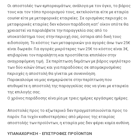
Οι αποστολές των εμπορευμάτων, ανάλογα με τον όγκο, το βάρος
τους και τον τόπο προορισμού τους, εκτελούνται είτε με εταιρία
courier είτε με μεταφορικές εταιρείες. Σε ορισμένες περιοχές οι
μεταφορικές εταιρίες δεν κάνουν παράδοση κατ' οίκον οπότε θα
χρειαστεί να παραλάβετε την παραγγελία σας από το
υποκατάστημα τους στην περιοχή σας, ύστερα από δική τους
ειδοποίηση. Το κόστος των μεταφορικών για αγορές άνω των 25€
είναι δωρεάν. Για αγορές μικρότερες των 25€ το κόστος είναι 3€,
επιβαρύνει τον παραλήπτη και προστίθεται επιπλέον στην
αναγραφόμενη τιμή. Σε περίπτωση δεμάτων με βάρος υψηλότερο
των δύο κιλών όπως και για παραδόσεις σε απομακρυσμένες
περιοχές η αποστολή θα γίνεται με συνεννόηση.
Παρακαλούμε να μας ενημερώσετε στην περίπτωση που
επιθυμείτε η αποστολή της παραγγελίας σας να γίνει με εταιρεία
της επιλογής σας.
Ο χρόνος παράδοσης είνα μία με τρεις ημέρες εργάσιμες ημέρες.
Αποστολές προς το εξωτερικό δεν πραγματοποιούνται προς το
παρόν. Για τυχόν καθυστερήσεις από μέρους της εταιρίας
αποστολής των προϊόντων, η εταιρία μας δεν φέρει καμία ευθύνη.
ΥΠΑΝΑΧΩΡΗΣΗ - ΕΠΙΣΤΡΟΦΕΣ ΠΡΟΪΟΝΤΩΝ