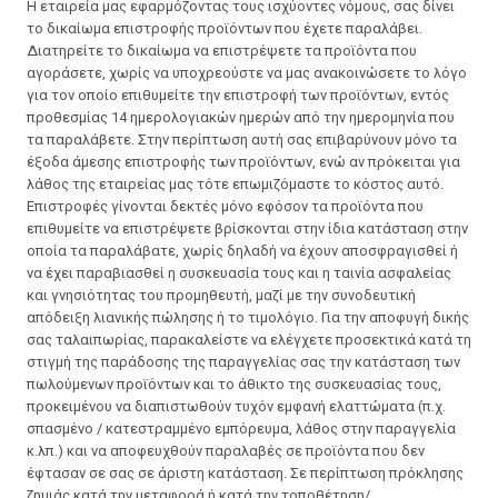
Η εταιρεία μας εφαρμόζοντας τους ισχύοντες νόμους, σας δίνει
το δικαίωμα επιστροφής προϊόντων που έχετε παραλάβει.
Διατηρείτε το δικαίωμα να επιστρέψετε τα προϊόντα που
αγοράσετε, χωρίς να υποχρεούστε να μας ανακοινώσετε το λόγο
για τον οποίο επιθυμείτε την επιστροφή των προϊόντων, εντός
προθεσμίας 14 ημερολογιακών ημερών από την ημερομηνία που
τα παραλάβετε. Στην περίπτωση αυτή σας επιβαρύνουν μόνο τα
έξοδα άμεσης επιστροφής των προϊόντων, ενώ αν πρόκειται για
λάθος της εταιρείας μας τότε επωμιζόμαστε το κόστος αυτό.
Επιστροφές γίνονται δεκτές μόνο εφόσον τα προϊόντα που
επιθυμείτε να επιστρέψετε βρίσκονται στην ίδια κατάσταση στην
οποία τα παραλάβατε, χωρίς δηλαδή να έχουν αποσφραγισθεί ή
να έχει παραβιασθεί η συσκευασία τους και η ταινία ασφαλείας
και γνησιότητας του προμηθευτή, μαζί με την συνοδευτική
απόδειξη λιανικής πώλησης ή το τιμολόγιο. Για την αποφυγή δικής
σας ταλαιπωρίας, παρακαλείστε να ελέγχετε προσεκτικά κατά τη
στιγμή της παράδοσης της παραγγελίας σας την κατάσταση των
πωλούμενων προϊόντων και το άθικτο της συσκευασίας τους,
προκειμένου να διαπιστωθούν τυχόν εμφανή ελαττώματα (π.χ.
σπασμένο / κατεστραμμένο εμπόρευμα, λάθος στην παραγγελία
κ.λπ.) και να αποφευχθούν παραλαβές σε προϊόντα που δεν
έφτασαν σε σας σε άριστη κατάσταση. Σε περίπτωση πρόκλησης
ζημιάς κατά την μεταφορά ή κατά την τοποθέτηση/