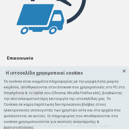
Επικοινωνία
×
karastergiou.gr
Η ιστοσελίδα χρησιμοποιεί cookies
Λεωφόρος Μεραρχίας 99
Τα cookies είναι κομμάτια πληροφορίας με την μορφή πολύ μικρού
Σέρρες 62125
κειμένου, αποθηκεύονται στον browser που χρησιμοποιείς στο PC στο
Mail:
info@karastergiou.gr
Smartphone & το tablet σου (Chrome, Mozilla Firefox κλπ), βοηθώντας
Mobile: +30 694 606 2554
την αποτελεσματικότερη λειτουργία της ιστοσελίδας μας. Τα
Cookies σε καμία περίπτωση δεν προκαλούν βλάβες στους
ηλεκτρονικούς υπολογιστές των χρηστών ούτε και στα αρχεία που
φυλάσσονται σε αυτούς. Οι πληροφορίες που αποθηκεύονται στα
Copyright © 2019 karastergiou.gr
cookies χρησιμοποιούνται για σκοπούς αναγνώρισης &
Ηλεκτρολογικός εξοπλισμός. Ολοκληρωμένες λύσεις.
βελτιστοποίησης.