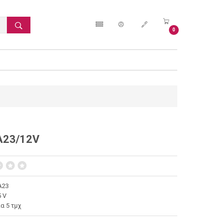
0
A23/12V
A23
5 V
α 5 τμχ