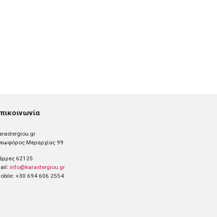
πικοινωνία
arastergiou.gr
εωφόρος Μεραρχίας 99
έρρες 62125
ail:
info@karastergiou.gr
obile: +30 694 606 2554