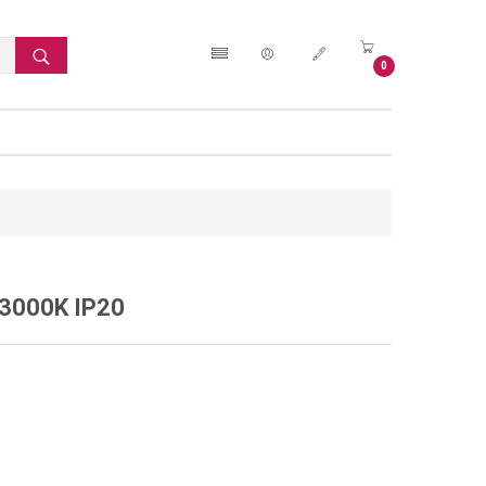
0
 3000Κ IP20