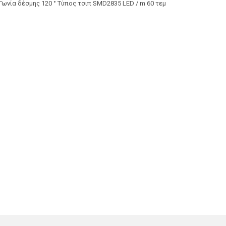
ωνία δέσμης 120 ° Τύπος τσιπ SMD2835 LED / m 60 τεμ