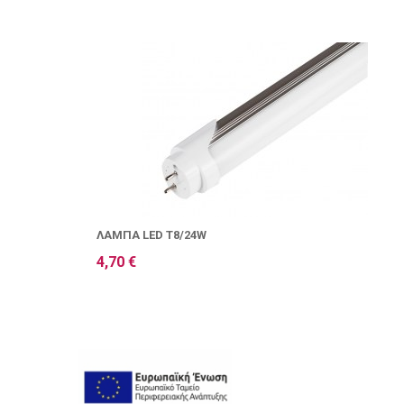
ΛΆΜΠΑ LED T8/24W
4,70 €