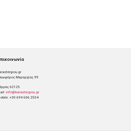
πικοινωνία
arastergiou.gr
εωφόρος Μεραρχίας 99
έρρες 62125
ail:
info@karastergiou.gr
obile: +30 694 606 2554