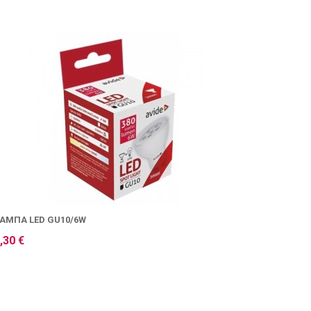
ΆΜΠΑ LED GU10/6W
,30 €