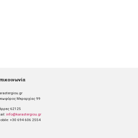
πικοινωνία
arastergiou.gr
εωφόρος Μεραρχίας 99
έρρες 62125
ail:
info@karastergiou.gr
obile: +30 694 606 2554