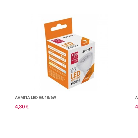
ΛΆΜΠΑ LED GU10/6W
Λ
4,30 €
4