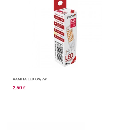
ΛΆΜΠΑ LED G9/7W
2,50 €