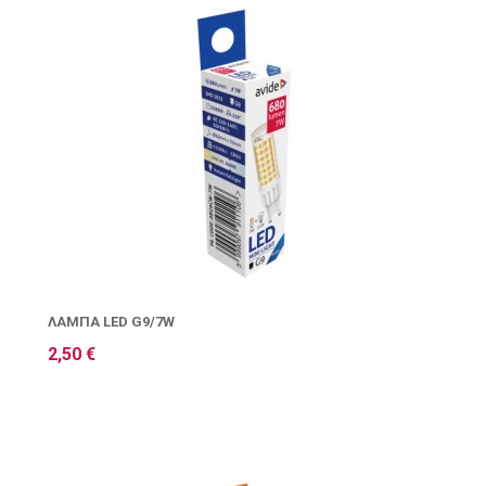
ΛΆΜΠΑ LED G9/7W
2,50 €