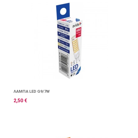
ΛΆΜΠΑ LED G9/7W
2,50 €