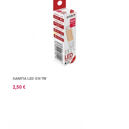
ΛΆΜΠΑ LED G9/7W
2,50 €