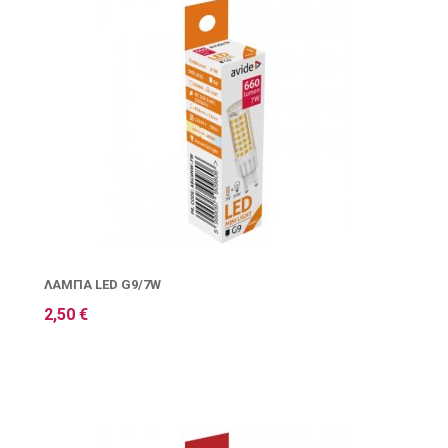
ΛΆΜΠΑ LED G9/7W
2,50 €