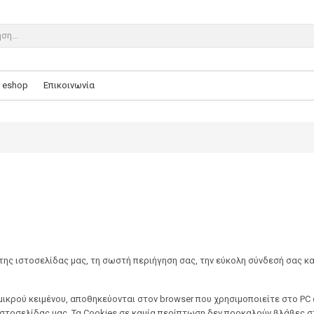
eshop
Επικοινωνία
της ιστοσελίδας μας, τη σωστή περιήγηση σας, την εύκολη σύνδεσή σας και
ικρού κειμένου, αποθηκεύονται στον browser που χρησιμοποιείτε στο PC στ
ιστοσελίδας μας. Τα Cookies σε καμία περίπτωση δεν προκαλούν βλάβες 