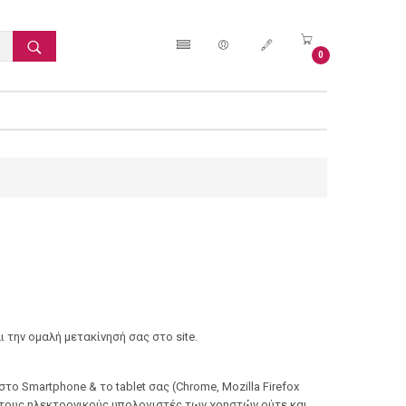
0
 την ομαλή μετακίνησή σας στο site.
ο Smartphone & το tablet σας (Chrome, Mozilla Firefox
στους ηλεκτρονικούς υπολογιστές των χρηστών ούτε και