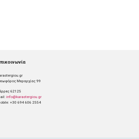
πικοινωνία
arastergiou.gr
εωφόρος Μεραρχίας 99
έρρες 62125
ail:
info@karastergiou.gr
obile: +30 694 606 2554