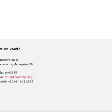
πικοινωνία
arastergiou.gr
εωφόρος Μεραρχίας 99
έρρες 62125
ail:
info@karastergiou.gr
obile: +30 694 606 2554