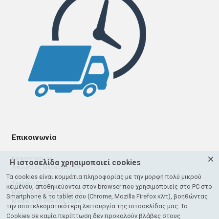
Επικοινωνία
×
karastergiou.gr
Η ιστοσελίδα χρησιμοποιεί cookies
Λεωφόρος Μεραρχίας 99
Τα cookies είναι κομμάτια πληροφορίας με την μορφή πολύ μικρού
Σέρρες 62125
κειμένου, αποθηκεύονται στον browser που χρησιμοποιείς στο PC στο
Mail:
info@karastergiou.gr
Smartphone & το tablet σου (Chrome, Mozilla Firefox κλπ), βοηθώντας
Mobile: +30 694 606 2554
την αποτελεσματικότερη λειτουργία της ιστοσελίδας μας. Τα
Cookies σε καμία περίπτωση δεν προκαλούν βλάβες στους